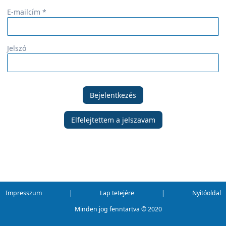
E-mailcím *
Jelszó
Bejelentkezés
Elfelejtettem a jelszavam
Impresszum
|
Lap tetejére
|
Nyitóoldal
Minden jog fenntartva ©
2020