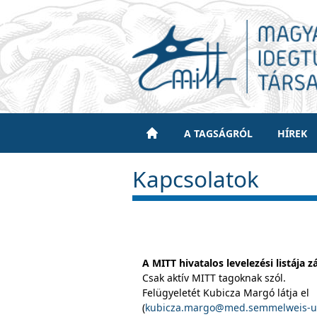
A TAGSÁGRÓL
HÍREK
Kapcsolatok
A MITT hivatalos
levelezési listája zá
Csak aktív MITT tagoknak szól.
Felügyeletét Kubicza Margó látja el
(
kubicza.margo@med.semmelweis-u