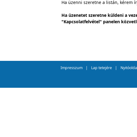
Ha üzenni szeretne a listán, kérem 
Ha üzenetet szeretne küldeni a veze
"Kapcsolatfelvétel" panelen közvet
Impresszum
|
Lap tetejére
|
Nyitóolda