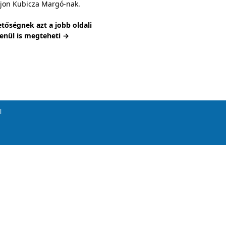
írjon Kubicza Margó-nak.
tőségnek azt a jobb oldali
lenül is megteheti →
l