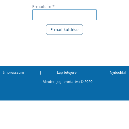
E-mailcím *
E-mail küldése
Impresszum
|
Lap tetejére
|
Nyitóoldal
Minden jog fenntartva ©
2020