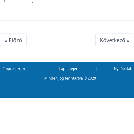
« Előző
Következő »
Impresszum
|
Lap tetejére
|
Nyitóoldal
Minden jog fenntartva ©
2020