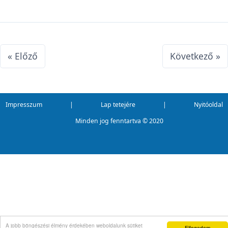
« Előző
Következő »
Impresszum
|
Lap tetejére
|
Nyitóoldal
Minden jog fenntartva ©
2020
A jobb böngészési élmény érdekében weboldalunk sütiket
Elfogadom