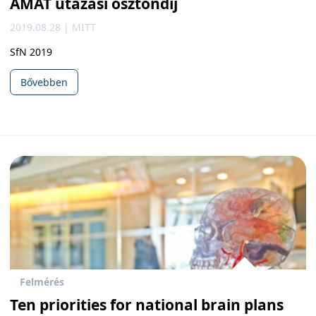
AMAT utazási ösztöndíj
2019.08.28 | MITT
SfN 2019
Bővebben
Felmérés
Ten priorities for national brain plans