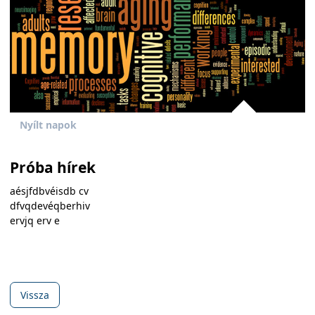
Nyílt napok
Próba hírek
aésjfdbvéisdb cv
dfvqdevéqberhiv
ervjq erv e
Vissza